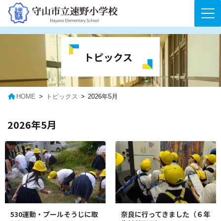
コ
ナ
ン
ビ
テ
ゲ
トピックス
ン
ー
ツ
シ
へ
ョ
ス
ン
キ
に
HOME
トピックス
2026年5月
ッ
移
プ
動
2026年5月
530運動・プールそうじに取
奈良に行ってきました（６年