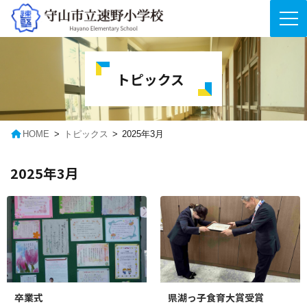
コ
ナ
ン
ビ
テ
ゲ
トピックス
ン
ー
ツ
シ
へ
ョ
ス
ン
キ
に
HOME
トピックス
2025年3月
ッ
移
プ
動
2025年3月
卒業式
県湖っ子食育大賞受賞