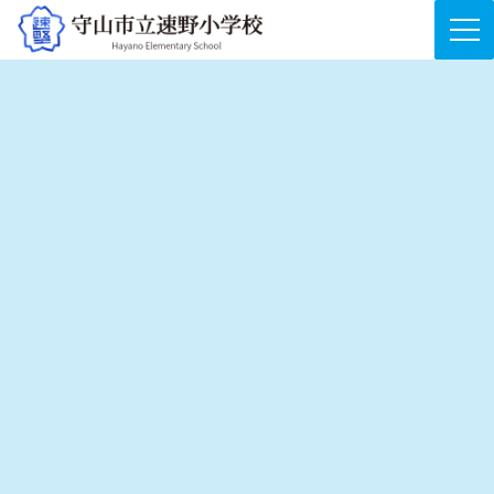
コ
ナ
ン
ビ
テ
ゲ
トピックス
ン
ー
ツ
シ
へ
ョ
ス
ン
キ
に
HOME
トピックス
６年夢授業
ッ
移
プ
動
６年夢授業
2026年1月30日
６年生の総合的な学習の時間の一環で、自分の将来について考
える「夢授業」として、元Ｊリーガーで守山市出身の村田和哉さ
んにお越しいただきました。
村田さんは、現在「株式会社 人生最幸」の代表取締役社長と
して、滋賀県にＪリーグを目指すサッカークラブチームを運営