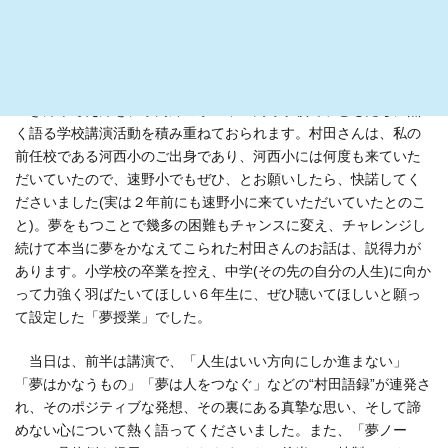
し、まちづくりや地域活性化にかかわる様々な事業に関わってお
られます。中でも、プロサッカー選手を目指した小学生時代から
全国制覇した高校・大学時代を経て、本物のＪリーガーとなって
活躍した10年間の経験や引退後、滋賀に戻って起業したご自身の
生き方や考え方を、県内外の小・中・高等学校で子どもたちに熱
く語る学校講演活動を積み重ねておられます。村田さんは、私の
前任校である河西小のご出身であり、河西小には何度も来ていた
だいていたので、速野小でもぜひ、とお願いしたら、快諾してく
ださいました(実は２年前にも速野小に来ていただいていたとのこ
と)。夢をもつことで幾多の困難もチャンスに変え、チャレンジし
続けて本当に夢をかなえてこられた村田さんのお話は、説得力が
あります。小学校の卒業を控え、中学(その先の自分の人生)に向か
って力強く羽ばたいてほしい６年生に、ぜひ聴いてほしいと願っ
て設定した「夢授業」でした。
当日は、前半は講演で、「人生はいい方向にしか進まない」
「夢はかなうもの」「夢は人をつなぐ」などの“村田語録”が連発さ
れ、そのポジティブな発想、その裏にある真摯な思い、そして諦
めない心について熱く語ってくださいました。また、「夢ノー